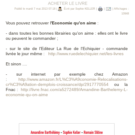
ACHETER LE LIVRE
Publié le mardi 7 mai 2013 07:18
|
Écrit par Sophie KELLER
|
|
| Affichages :
10948
Vous pouvez retrouver l
'Economie qu'on aime
:
- dans toutes les bonnes librairies qu'on aime : elles ont le livre
ou peuvent le commander ;
- sur le site de l'Editeur La Rue de l'Echiquier - commande
livrée le jour même :
http://www.ruedelechiquier.net/les-livres
Et sinon ....
- sur internet par exemple chez Amazon
:
http://www.amazon.fr/L%C3%A9conomie-Relocalisations-
cr%C3%A9ation-demplois-croissance/dp/2917770554
ou la
Fnac :
http://livre.fnac.com/a5272489/Amandine-Barthelemy-L-
economie-qu-on-aime